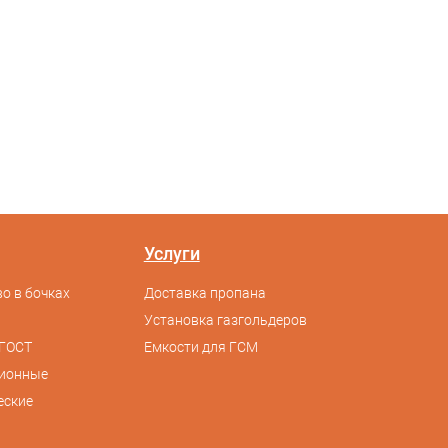
Услуги
о в бочках
Доставка пропана
Установка газгольдеров
ГОСТ
Емкости для ГСМ
сионные
еские