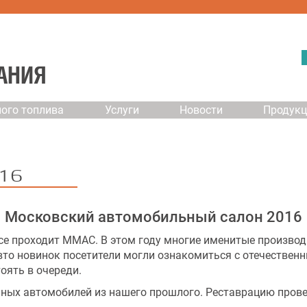
АНИЯ
ого топлива
Услуги
Новости
Продук
016
Московский автомобильный салон 2016
се проходит MMAC. В этом году многие именитые производи
авто новинок посетители могли ознакомиться с отечестве
оять в очереди.
нных автомобилей из нашего прошлого. Реставрацию пров