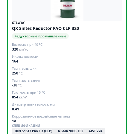
OILWAY
QX Sintez Reductor PAO CLP 320
Редукторные промышленные
Вязкость при 40 °C
320
мм²/с
Индекс вязкости
164
Темп. вспышки
250
°C
Темп. застывания
-38
°C
Плотность при 15 °C
854
кг/м³
Диаметр пятна износа, мм
0.41
Коррозионное воздействие на медь
1а
СПЕЦИФИКАЦИИ
DIN 51517 PART 3 (CLP)
AGMA 9005-E02
AIST 224