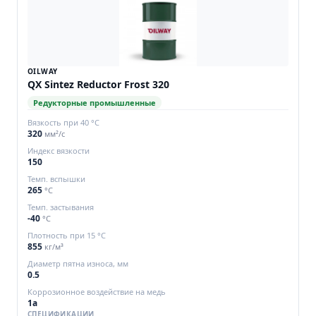
OILWAY
QX Sintez Reductor Frost 320
Редукторные промышленные
Вязкость при 40 °C
320
мм²/с
Индекс вязкости
150
Темп. вспышки
265
°C
Темп. застывания
-40
°C
Плотность при 15 °C
855
кг/м³
Диаметр пятна износа, мм
0.5
Коррозионное воздействие на медь
1а
СПЕЦИФИКАЦИИ