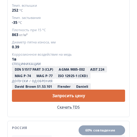
Темп. вспышки
252
°C
Темп. застывания
-35
°C
Плотность при 15 °C
863
кг/м³
Диаметр пятна износа, мм
0.39
Коррозионное воздействие на медь
1в
СПЕЦИФИКАЦИИ
DIN 51517 PART 3 (CLP)
AGMA 9005-E02
AIST 224
MAG P-74
MAG P-77
ISO 12925-1 (CKD)
ДОПУСКИ / ОДОБРЕНИЯ
David Brown S1.53.101
Flender
Danieli
Запросить цену
Скачать TDS
РОССИЯ
60% совпадение