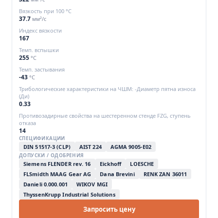
Вязкость при 100 °C
37.7
мм²/с
Индекс вязкости
167
Темп. вспышки
255
°C
Темп. застывания
-43
°C
Трибологические характеристики на ЧШМ: -Диаметр пятна износа
(Ди)
0.33
Противозадирные свойства на шестеренном стенде FZG, ступень
отказа
14
СПЕЦИФИКАЦИИ
DIN 51517-3 (CLP)
AIST 224
AGMA 9005-E02
ДОПУСКИ / ОДОБРЕНИЯ
Siemens FLENDER rev. 16
Eickhoff
LOESCHE
FLSmidth MAAG Gear AG
Dana Brevini
RENK ZAN 36011
Danieli 0.000.001
WIKOV MGI
ThyssenKrupp Industrial Solutions
Запросить цену