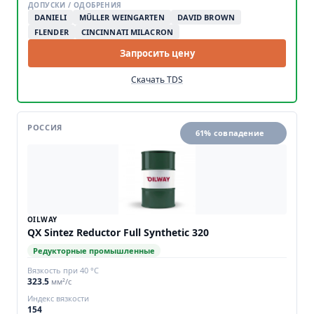
ДОПУСКИ / ОДОБРЕНИЯ
DANIELI
MÜLLER WEINGARTEN
DAVID BROWN
FLENDER
CINCINNATI MILACRON
Запросить цену
Скачать TDS
РОССИЯ
61% совпадение
OILWAY
QX Sintez Reductor Full Synthetic 320
Редукторные промышленные
Вязкость при 40 °C
323.5
мм²/с
Индекс вязкости
154