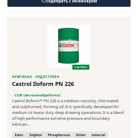
Подобрать с инженером
CASTROL
ОРИГИНАЛ · НЕДОСТУПЕН
Castrol Iloform PN 226
СОЖ (металлообработка)
Castrol Iloform™ PN 226 is a medium viscosity, chlorinated
and sulphurised, forming oil. It is specifically developed for
medium to heavy duty deep drawing operations. It is a blend
of high performance extreme pressure and boundary
lubrican…
Ester
Sulphur
Phosphorous
Other
mineral