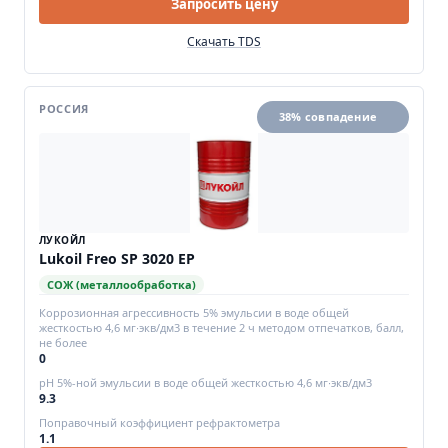
Запросить цену
Скачать TDS
РОССИЯ
38% совпадение
ЛУКОЙЛ
Lukoil Freo SP 3020 EP
СОЖ (металлообработка)
Коррозионная агрессивность 5% эмульсии в воде общей
жесткостью 4,6 мг∙экв/дм3 в течение 2 ч методом отпечатков, балл,
не более
0
pH 5%-ной эмульсии в воде общей жесткостью 4,6 мг∙экв/дм3
9.3
Поправочный коэффициент рефрактометра
1.1