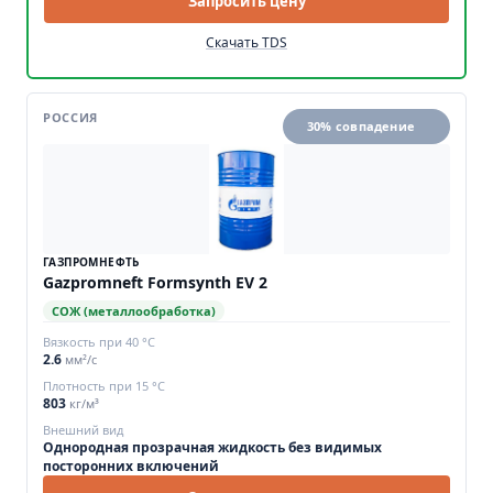
Запросить цену
Скачать TDS
РОССИЯ
30% совпадение
ГАЗПРОМНЕФТЬ
Gazpromneft Formsynth EV 2
СОЖ (металлообработка)
Вязкость при 40 °C
2.6
мм²/с
Плотность при 15 °C
803
кг/м³
Внешний вид
Однородная прозрачная жидкость без видимых
посторонних включений