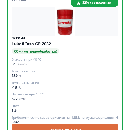
РОССИЯ
32% совпадение
ЛУКОЙЛ
Lukoil Inso GP 2032
СОЖ (металлообработка)
Вязкость при 40 °C
31.3
мм²/с
Темп. вспышки
230
°C
Темп. застывания
-18
°C
Плотность при 15 °C
872
кг/м³
Цвет
1.5
Трибологические характеристики на ЧШМ: нагрузка сваривания, Н
5841