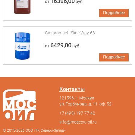
16396,00
от
руб.
Подробнее
Gazpromneft Slide Way-68
6429,00
от
руб.
Подробнее
Контакты
121596, г. Москва
ул. Горбунова, д. 11, оф. 52
+7 (495) 197-77-42
info@moscow-oil.ru
© 2015-2026 ООО «ТК Северо-Запад»