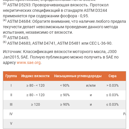
(3)
ASTM D5293: Проворачивающая вязкость. Протокол
некритических спецификаций в стандарте ASTM D3244
применяется при содержании фосфора - 0,95.
(4)
ASTM D4684: Обратите внимание, что наличие любого предела
текучести делает невозможным проведение данного метода
испытания, независимо от вязкости.
(5)
ASTM D445.
(6)
ASTM D4683, ASTM D4741, ASTM D5481 или CEC L-36-90.
Источник: Классификация вязкости моторного масла, J300
Jan2015, SAE. Полную публикацию можно получить в SAE по
адресу
www.sae.org
.
Группа
Индекс вязкости
Насыщенные углеводороды
Сера
I
≥ 80 - < 120
< 90%
и/или
> 0.03%
II
≥ 80 - < 120
≥ 90%
и
≤ 0.03%
III
≥ 120
≥ 90%
и
≤ 0.03%
IV
PAO
V