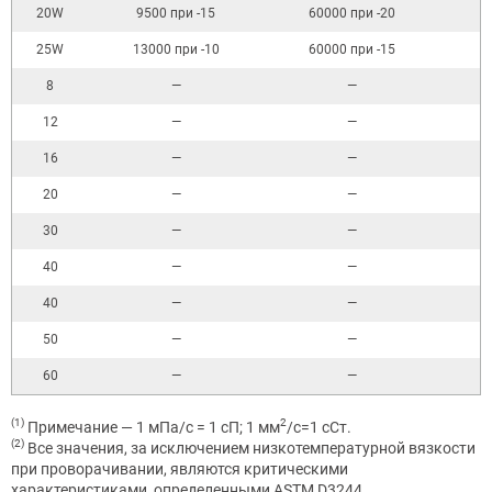
20W
9500 при -15
60000 при -20
25W
13000 при -10
60000 при -15
8
—
—
12
—
—
16
—
—
20
—
—
30
—
—
40
—
—
40
—
—
50
—
—
60
—
—
(1)
2
Примечание — 1 мПа/с = 1 сП; 1 мм
/с=1 сСт.
(2)
Все значения, за исключением низкотемпературной вязкости
при проворачивании, являются критическими
характеристиками, определенными ASTM D3244.