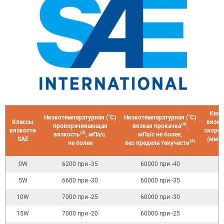
Кине
Низкотемпературная (˚C)
Низкотемпературная (˚C)
Классы
вязко
(4)
проворачивающая
вязкая прокачка
,
вязкости
скорос
(3)
вязкость
, мПа/с,
мПа/с не более,
2
SAE
(мм
/
(4)
не более
без предела текучести
н
0W
6200 при -35
60000 при -40
5W
6600 при -30
60000 при -35
10W
7000 при -25
60000 при -30
15W
7000 при -20
60000 при -25