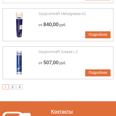
Gazpromneft Metalgrease AC
840,00
от
руб.
Подробнее
Gazpromneft Grease L 2
507,00
от
руб.
Подробнее
1
2
3
Контакты