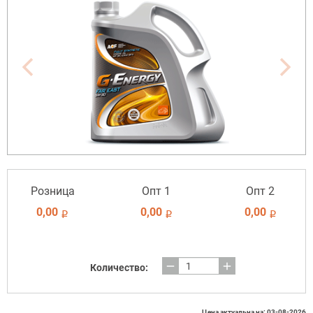
Розница
Опт 1
Опт 2
0,00
0,00
0,00
i
i
i
remove
add
Количество:
Цена актуальна на: 03-08-2026