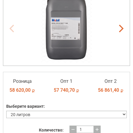
Розница
Опт 1
Опт 2
58 620,00
57 740,70
56 861,40
i
i
i
Выберите вариант:
remove
add
Количество: