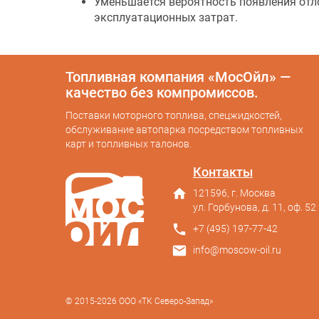
Уменьшается вероятность появления отл
эксплуатационных затрат.
Топливная компания «МосОйл» —
качество без компромиссов.
Поставки моторного топлива, спецжидкостей,
обслуживание автопарка посредством топливных
карт и топливных талонов.
Контакты
home
121596, г. Москва
ул. Горбунова, д. 11, оф. 52
phone
+7 (495) 197-77-42
mail
info@moscow-oil.ru
© 2015-2026 ООО «ТК Северо-Запад»