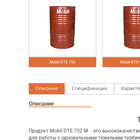
SI
Mobil DTE 732
Mobil DTE 93
Описание
Спецификация
Характе
Описание
Продукт Mobil DTE 732 M - это высококачест
для работы с одновальными тяжелыми турбина