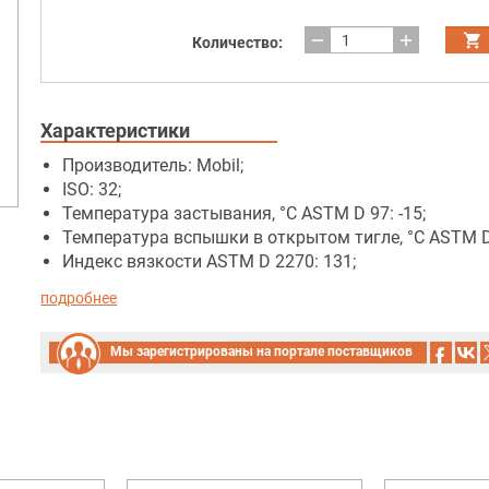
remove
add
Количество:
Характеристики
Производитель: Mobil;
ISO: 32;
Температура застывания, °C ASTM D 97: -15;
Температура вспышки в открытом тигле, °C ASTM D 
Индекс вязкости ASTM D 2270: 131;
подробнее
Мы зарегистрированы на портале поставщиков