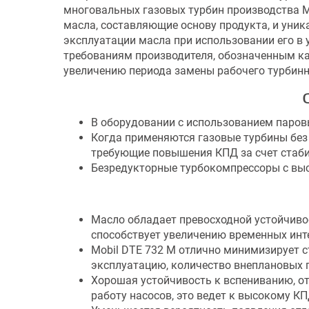
многовальных газовых турбин производства M
масла, составляющие основу продукта, и уни
эксплуатации масла при использовании его в 
требованиям производителя, обозначенным к
увеличению периода замены рабочего турбинн
В оборудовании с использованием паро
Когда применяются газовые турбины без р
требующие повышения КПД за счет стаби
Безредукторные турбокомпрессоры с выс
Масло обладает превосходной устойчивос
способствует увеличению временных инт
Mobil DTE 732 M отлично минимизирует с
эксплуатацию, количество внеплановых п
Хорошая устойчивость к вспениванию, о
работу насосов, это ведет к высокому К