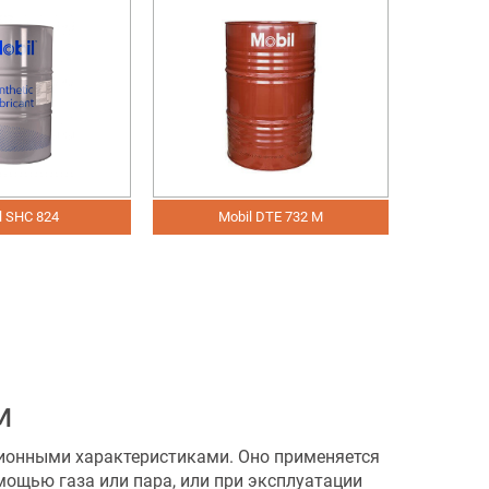
HC 824
Mobil DTE 732 M
Mob
M
ционными характеристиками. Оно применяется
ощью газа или пара, или при эксплуатации