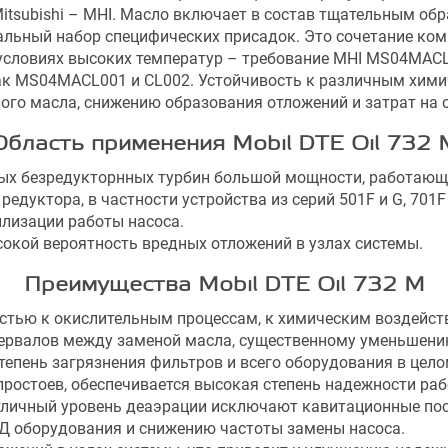
itsubishi – MHI. Масло включает в состав тщательным о
кальный набор специфических присадок. Это сочетание ко
условиях высоких температур – требование MHI MS04MACL0
ак MS04MACL001 и CL002. Устойчивость к различным хими
ого масла, снижению образования отложений и затрат на 
Область применения Mobil DTE Oil 732 
вых безредукторнных турбин большой мощности, работающ
едуктора, в частности устройства из серий 501F и G, 701F
лизации работы насоса.
окой вероятность вредных отложений в узлах системы.
Преимущества Mobil DTE Oil 732 M
тью к окислительным процессам, к химическим воздействи
ервалов между заменой масла, существенному уменьшению 
тепень загрязнения фильтров и всего оборудования в цел
ростоев, обеспечивается высокая степень надежности ра
тличный уровень деаэрации исключают кавитационные по
ПД оборудования и снижению частоты замены насоса.