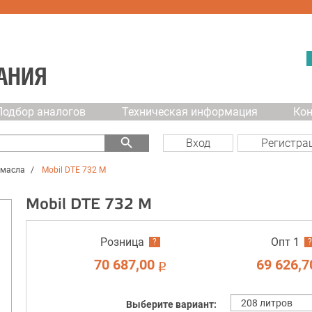
АНИЯ
Подбор аналогов
Техническая информация
Ко
search
Вход
Регистра
 масла
Mobil DTE 732 M
Mobil DTE 732 M
Розница
Опт 1
?
?
70 687,00
69 626,7
i
Выберите вариант: