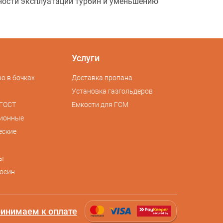
ности эксплуатации турбин и уменьшению
Услуги
о в бочках
Доставка пропана
Установка газгольдеров
ГОСТ
Емкости для ГСМ
сионные
еские
ы
осин
инимаем к оплате