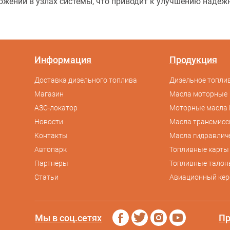
ожений в узлах системы, что приводит к улучшению надеж
Информация
Продукция
Доставка дизельного топлива
Дизельное топлив
Магазин
Масла моторные
АЗС-локатор
Моторные масла 
Новости
Масла трансмис
Контакты
Масла гидравлич
Автопарк
Топливные карты
Партнёры
Топливные талон
Статьи
Авиационный кер
Мы в соц.сетях
Пр