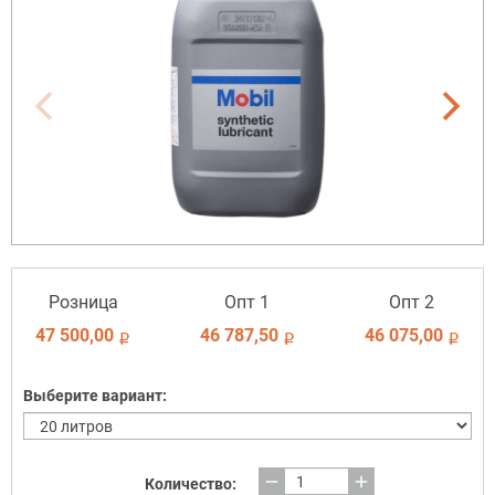
Розница
Опт 1
Опт 2
47 500,00
46 787,50
46 075,00
i
i
i
Выберите вариант:
remove
add
Количество: