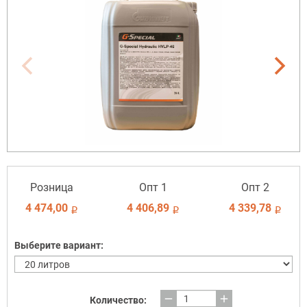
Розница
Опт 1
Опт 2
4 474,00
4 406,89
4 339,78
i
i
i
Выберите вариант:
remove
add
Количество: