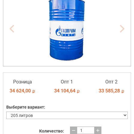
Розница
Опт 1
Опт 2
34 624,00
34 104,64
33 585,28
i
i
i
Выберите вариант:
remove
add
Количество: