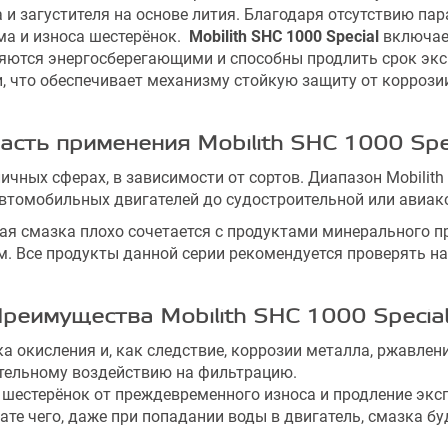
 и загустителя на основе лития. Благодаря отсутствию пар
ма и износа шестерёнок.
Mobilith SHC 1000 Special
включает
ляются энергосберегающими и способны продлить срок э
и, что обеспечивает механизму стойкую защиту от корроз
асть применения
Mobilith SHC 1000 Spe
чных сферах, в зависимости от сортов. Диапазон Mobilit
автомобильных двигателей до судостроительной или авиа
 смазка плохо сочетается с продуктами минерального п
. Все продукты данной серии рекомендуется проверять на 
реимущества
Mobilith SHC 1000 Specia
а окисления и, как следствие, коррозии металла, ржавлен
тельному воздействию на фильтрацию.
шестерёнок от преждевременного износа и продление экс
ате чего, даже при попадании воды в двигатель, смазка бу