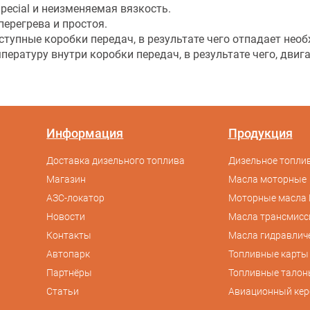
pecial и неизменяемая вязкость.
перегрева и простоя.
тупные коробки передач, в результате чего отпадает нео
ературу внутри коробки передач, в результате чего, двиг
Информация
Продукция
Доставка дизельного топлива
Дизельное топлив
Магазин
Масла моторные
АЗС-локатор
Моторные масла 
Новости
Масла трансмис
Контакты
Масла гидравлич
Автопарк
Топливные карты
Партнёры
Топливные талон
Статьи
Авиационный кер