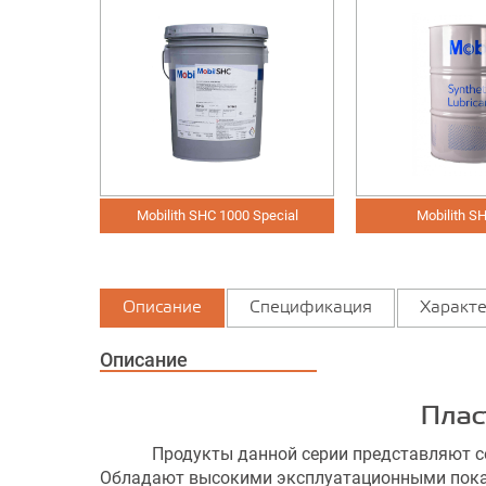
460
Mobilith SHC 1000 Special
Mobilith S
Описание
Спецификация
Характе
Описание
Плас
Продукты данной серии представляют собой
Обладают высокими эксплуатационными показ