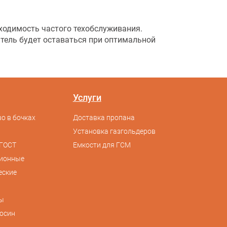
бходимость частого техобслуживания.
атель будет оставаться при оптимальной
Услуги
о в бочках
Доставка пропана
Установка газгольдеров
ГОСТ
Емкости для ГСМ
сионные
еские
ы
осин