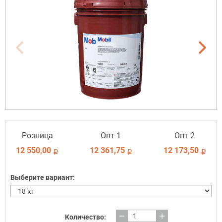
Розница
Опт 1
Опт 2
12 550,00
12 361,75
12 173,50
i
i
i
Выберите вариант:
remove
add
Количество: