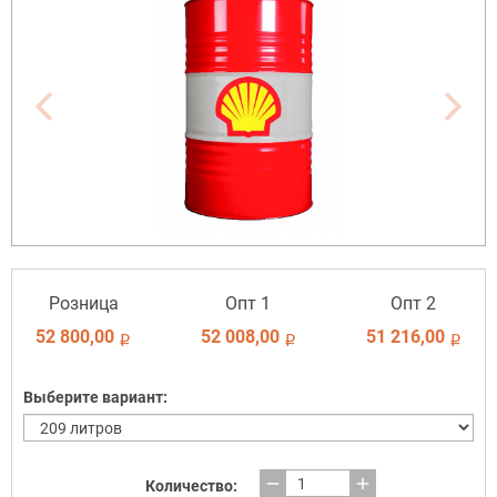
Розница
Опт 1
Опт 2
52 800,00
52 008,00
51 216,00
i
i
i
Выберите вариант:
remove
add
Количество: