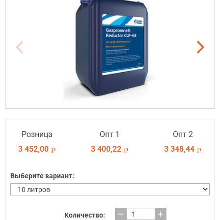
Розница
Опт 1
Опт 2
3 452,00
3 400,22
3 348,44
i
i
i
Выберите вариант:
remove
add
Количество: