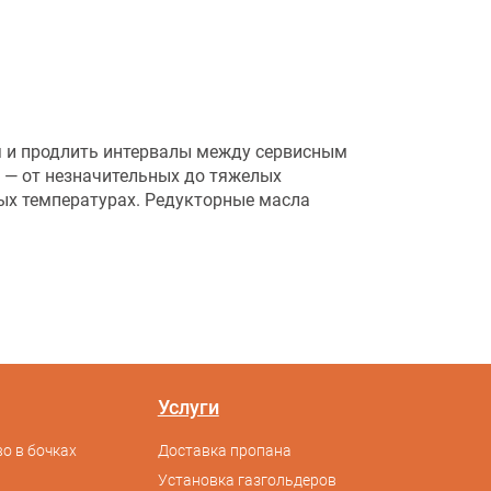
 и продлить интервалы между сервисным
 — от незначительных до тяжелых
ных температурах. Редукторные масла
Услуги
о в бочках
Доставка пропана
Установка газгольдеров