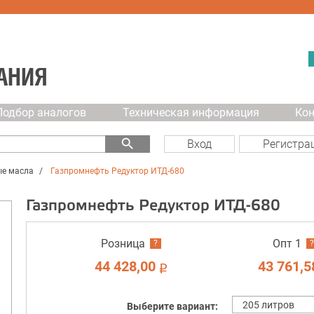
АНИЯ
Подбор аналогов
Техническая информация
Ко
search
Вход
Регистра
ые масла
Газпромнефть Редуктор ИТД-680
Газпромнефть Редуктор ИТД-680
Розница
Опт 1
?
?
44 428,00
43 761,5
i
Выберите вариант: