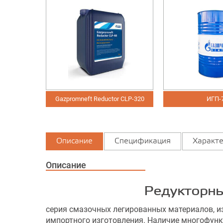
Gazpromneft Reductor CLP-320
ИГП-72
Описание
Спецификация
Характе
Описание
Редукторны
серия смазочных легированных материалов, 
импортного изготовления. Наличие многофунк