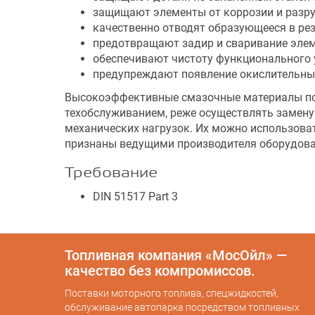
защищают элементы от коррозии и раз
качественно отводят образующееся в рез
предотвращают задир и сваривание эле
обеспечивают чистоту функционального 
предупреждают появление окислительны
Высокоэффективные смазочные материалы по
техобслуживанием, реже осуществлять замену
механических нагрузок. Их можно использоват
признаны ведущими производителя оборудова
Требование
DIN 51517 Part 3
Топливная компания «МосОйл» —
качество без компромиссов.
Поставки моторного топлива, спецжидкостей,
обслуживание автопарка посредством топливных