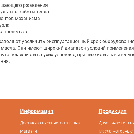
рушающего ржавления
ультате работы тепло
ментов механизма
узла
х процессов
зволяют увеличить эксплуатационный срок оборудования
 масла. Они имеют широкий диапазон условий применения
ь во влажных и в сухих условиях, при низких и значитель
ния.
Информация
Продукция
Доставка дизельного топлива
Дизельное топлив
Магазин
Масла моторные