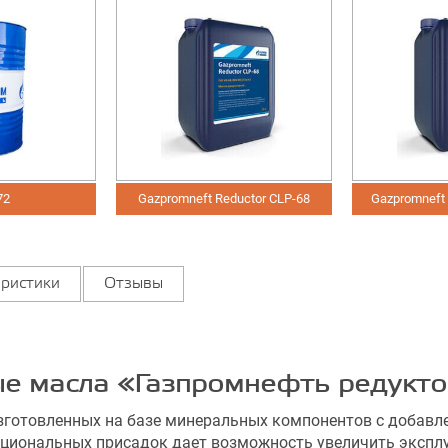
Gazpromneft Reductor CLP-68
Gazpromneft Redu
ристики
Отзывы
е масла «Газпромнефть редукт
изготовленных на базе минеральных компонентов с добав
циональных присадок дает возможность увеличить эксплу