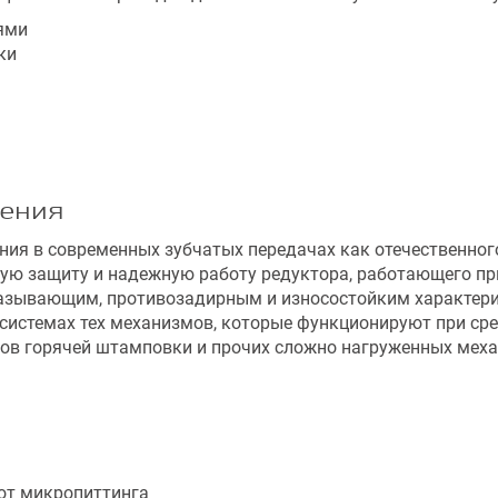
ями
ки
нения
ия в современных зубчатых передачах как отечественног
ю защиту и надежную работу редуктора, работающего при 
азывающим, противозадирным и износостойким характер
истемах тех механизмов, которые функционируют при сре
ссов горячей штамповки и прочих сложно нагруженных ме
от микропиттинга