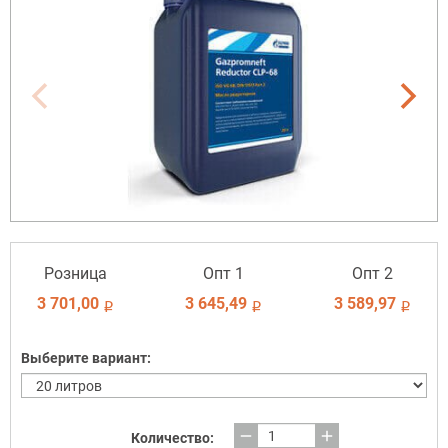
Розница
Опт 1
Опт 2
3 701,00
3 645,49
3 589,97
i
i
i
Выберите вариант:
remove
add
Количество: