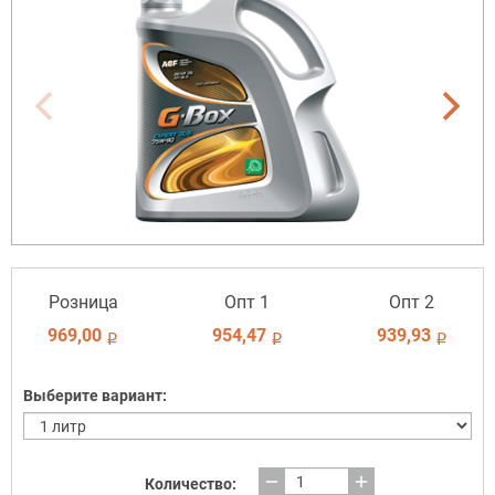
Розница
Опт 1
Опт 2
969,00
954,47
939,93
i
i
i
Выберите вариант:
remove
add
Количество: