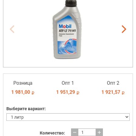
Розница
Опт 1
Опт 2
1 981,00
1 951,29
1 921,57
i
i
i
Выберите вариант:
remove
add
Количество: