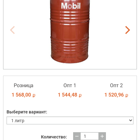
Розница
Опт 1
Опт 2
1 568,00
1 544,48
1 520,96
i
i
i
Выберите вариант:
remove
add
Количество: