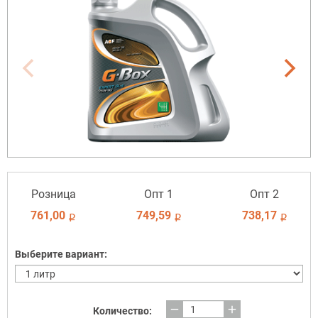
Розница
Опт 1
Опт 2
761,00
749,59
738,17
i
i
i
Выберите вариант:
remove
add
Количество: