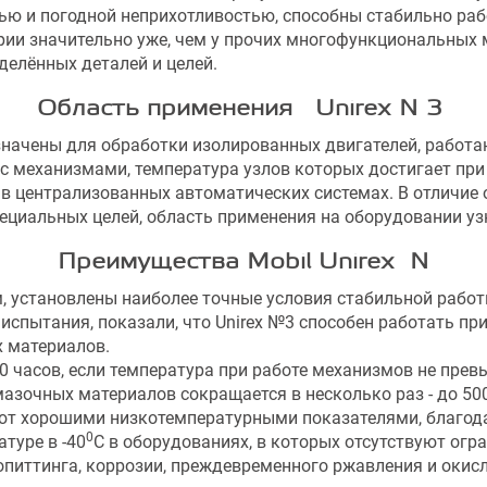
ю и погодной неприхотливостью, способны стабильно рабо
ии значительно уже, чем у прочих многофункциональных м
делённых деталей и целей.
Область применения
Unirex
N 3
ачены для обработки изолированных двигателей, работающ
с механизмами, температура узлов которых достигает при
 в централизованных автоматических системах. В отличи
пециальных целей, область применения на оборудовании уз
Преимущества Mobil
Unirex N
 установлены наиболее точные условия стабильной работ
пытания, показали, что Unirex №3 способен работать при
 материалов.
000 часов, если температура при работе механизмов не пре
азочных материалов сокращается в несколько раз - до 50
ют хорошими низкотемпературными показателями, благод
0
туре в -40
С в оборудованиях, в которых отсутствуют огр
иттинга, коррозии, преждевременного ржавления и окисл