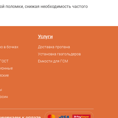
ной поломки, снижая необходимость частого
Услуги
о в бочках
Доставка пропана
Установка газгольдеров
ГОСТ
Емкости для ГСМ
сионные
еские
ы
осин
инимаем к оплате