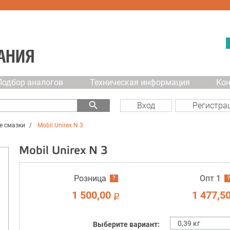
АНИЯ
Подбор аналогов
Техническая информация
Ко
search
Вход
Регистра
е смазки
Mobil Unirex N 3
Mobil Unirex N 3
Розница
Опт 1
?
?
1 500,00
1 477,5
i
Выберите вариант: