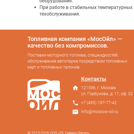
оборудования.
При работе в стабильных температурных 
техобслуживания.
Топливная компания «МосОйл» —
качество без компромиссов.
Поставки моторного топлива, спецжидкостей,
обслуживание автопарка посредством топливных
карт и топливных талонов.
Контакты
home
121596, г. Москва
ул. Горбунова, д. 11, оф. 52
phone
+7 (495) 197-77-42
mail
info@moscow-oil.ru
© 2015-2026 ООО «ТК Северо-Запад»