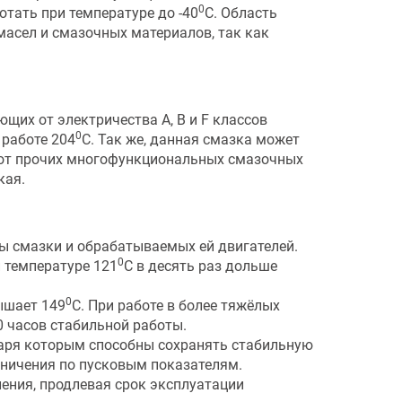
0
тать при температуре до -40
С. Область
асел и смазочных материалов, так как
их от электричества А, В и F классов
0
 работе 204
С. Так же, данная смазка может
е от прочих многофункциональных смазочных
кая.
ы смазки и обрабатываемых ей двигателей.
0
 температуре 121
С в десять раз дольше
0
вышает 149
С. При работе в более тяжёлых
0 часов стабильной работы.
аря которым способны сохранять стабильную
аничения по пусковым показателям.
ения, продлевая срок эксплуатации