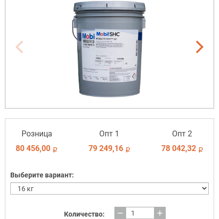
Розница
Опт 1
Опт 2
80 456,00
79 249,16
78 042,32
i
i
i
Выберите вариант:
remove
add
Количество: