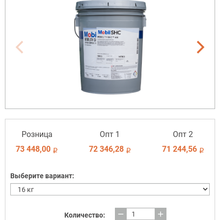
Розница
Опт 1
Опт 2
73 448,00
72 346,28
71 244,56
i
i
i
Выберите вариант:
remove
add
Количество: